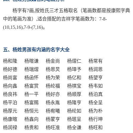
杨字有7画,按姓氏三才五格取名（笔画数都是按康熙字典
中的笔画为准）,适合搭配的吉祥字笔画数为：7-8-
(10,15,16),7-9-(7,16)。
五、杨姓男孩有内涵的名字大全
杨和隆 杨暄谦 杨金尚 杨熠仁 杨常有
杨好德 杨瑞熠 杨恩炅 杨璋予 杨润恩
杨尚富 杨函怀 杨为荣 杨亿和 杨望亨
杨向鑫 杨富赏 杨纶福 杨祺宝 杨韦如
杨良祎 杨一平 杨好亦 杨顺厚 杨泊真
杨平泊 杨富赐 杨永胤 杨隆亨 杨全呈
杨厚元 杨恒元 杨宥曦 杨纶如 杨为朴
杨康暄 杨鑫向 杨蒙亨 杨珉呈 杨行坤
杨润禄 杨贵和 杨旺准 杨全谦 杨旺和