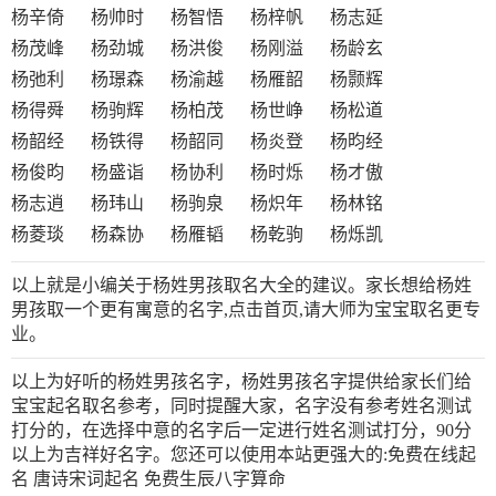
杨辛倚 杨帅时 杨智悟 杨梓帆 杨志延
杨茂峰 杨劲城 杨洪俊 杨刚溢 杨龄玄
杨弛利 杨璟森 杨渝越 杨雁韶 杨颢辉
杨得舜 杨驹辉 杨柏茂 杨世峥 杨松道
杨韶经 杨铁得 杨韶同 杨炎登 杨昀经
杨俊昀 杨盛诣 杨协利 杨时烁 杨才傲
杨志逍 杨玮山 杨驹泉 杨炽年 杨林铭
杨菱琰 杨森协 杨雁韬 杨乾驹 杨烁凯
以上就是小编关于杨姓男孩取名大全的建议。家长想给杨姓
男孩取一个更有寓意的名字,点击首页,请大师为宝宝取名更专
业。
以上为好听的杨姓男孩名字，杨姓男孩名字提供给家长们给
宝宝起名取名参考，同时提醒大家，名字没有参考姓名测试
打分的，在选择中意的名字后一定进行姓名测试打分，90分
以上为吉祥好名字。您还可以使用本站更强大的:免费在线起
名 唐诗宋词起名 免费生辰八字算命