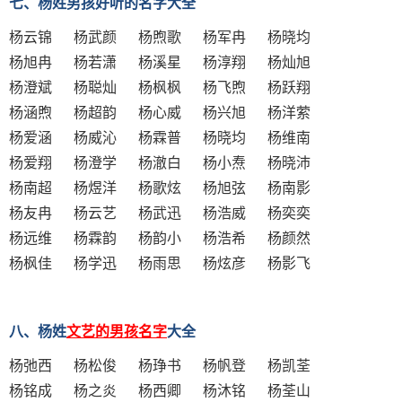
七、杨姓男孩好听的名字大全
杨云锦 杨武颜 杨煦歌 杨军冉 杨晓均
杨旭冉 杨若潇 杨溪星 杨淳翔 杨灿旭
杨澄斌 杨聪灿 杨枫枫 杨飞煦 杨跃翔
杨涵煦 杨超韵 杨心威 杨兴旭 杨洋萦
杨爱涵 杨威沁 杨霖普 杨晓均 杨维南
杨爱翔 杨澄学 杨澈白 杨小焘 杨晓沛
杨南超 杨煜洋 杨歌炫 杨旭弦 杨南影
杨友冉 杨云艺 杨武迅 杨浩威 杨奕奕
杨远维 杨霖韵 杨韵小 杨浩希 杨颜然
杨枫佳 杨学迅 杨雨思 杨炫彦 杨影飞
八、杨姓
文艺的男孩名字
大全
杨弛西 杨松俊 杨琤书 杨帆登 杨凯荃
杨铭成 杨之炎 杨西卿 杨沐铭 杨荃山