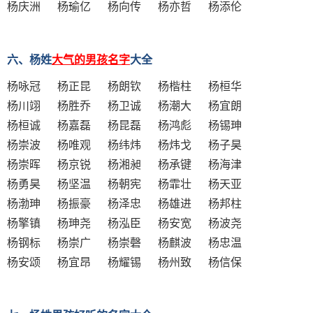
杨庆洲 杨瑜亿 杨向传 杨亦哲 杨添伦
六、杨姓
大气的男孩名字
大全
杨咏冠 杨正昆 杨朗钦 杨楷柱 杨桓华
杨川翊 杨胜乔 杨卫诚 杨潮大 杨宜朗
杨桓诚 杨嘉磊 杨昆磊 杨鸿彪 杨锡珅
杨崇波 杨唯观 杨纬炜 杨炜戈 杨子昊
杨崇晖 杨京锐 杨湘昶 杨承键 杨海津
杨勇昊 杨坚温 杨朝宪 杨霏壮 杨天亚
杨渤珅 杨振豪 杨泽忠 杨雄进 杨邦柱
杨擎镇 杨珅尧 杨泓臣 杨安宽 杨波尧
杨钢标 杨崇广 杨崇磬 杨麒波 杨忠温
杨安颂 杨宜昂 杨耀锡 杨州致 杨信保