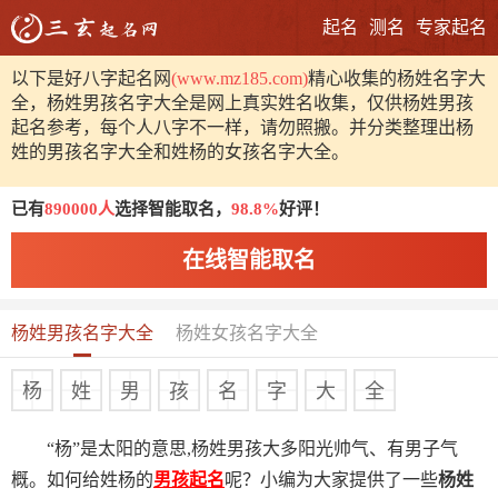
起名
测名
专家起名
以下是好八字起名网
(www.mz185.com)
精心收集的杨姓名字大
全，杨姓男孩名字大全是网上真实姓名收集，仅供杨姓男孩
起名参考，每个人八字不一样，请勿照搬。并分类整理出杨
姓的男孩名字大全和姓杨的女孩名字大全。
已有
890000人
选择智能取名，
98.8%
好评！
在线智能取名
杨姓男孩名字大全
杨姓女孩名字大全
杨
姓
男
孩
名
字
大
全
“杨”是太阳的意思,杨姓男孩大多阳光帅气、有男子气
概。如何给姓杨的
男孩起名
呢？小编为大家提供了一些
杨姓