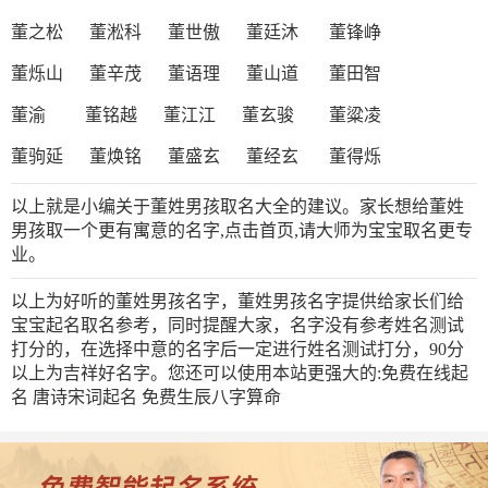
董之松 董淞科 董世傲 董廷沐 董锋峥
董烁山 董辛茂 董语理 董山道 董田智
董渝 董铭越 董江江 董玄骏 董粱凌
董驹延 董焕铭 董盛玄 董经玄 董得烁
以上就是小编关于董姓男孩取名大全的建议。家长想给董姓
男孩取一个更有寓意的名字,点击首页,请大师为宝宝取名更专
业。
以上为好听的董姓男孩名字，董姓男孩名字提供给家长们给
宝宝起名取名参考，同时提醒大家，名字没有参考姓名测试
打分的，在选择中意的名字后一定进行姓名测试打分，90分
以上为吉祥好名字。您还可以使用本站更强大的:免费在线起
名 唐诗宋词起名 免费生辰八字算命