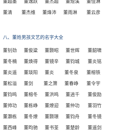
董超墨 董逸跃 董杰超 董煜溪 董佳淋
董清 董杰维 董烽沛 董雨淋 董云彦
八、董姓男孩文艺的名字大全
董钊劲 董俊粱 董颢昭 董世辉 董韶啸
董冬楠 董焕得 董镜辛 董钧城 董炎铭
董炎遥 董琰阳 董炎 董冬泉 董榕铁
董松溢 董剑 董之箫 董春峥 董令宇
董钧鸣 董榕冬 董洪鸣 董逍千 董俊励
董帅功 董栋峥 董燎迎 董仲功 董羽竹
董灏栋 董冬燎 董颢璟 董钧舟 董冬镜
董西峰 董昀驰 董书荃 董楚龄 董遥剑