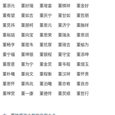
董添元 董好瑞 董增富 董棋祥 董金好
董宥望 董如吉 董庆宁 董甘如 董哲朋
董炅祎 董朋柯 董恩元 董济宁 董融祥
董裕喆 董向宝 董恩荣 董瑞永 董恩润
董畅亨 董珉韦 董优厚 董琦吉 董瑜为
董宁福 董坤银 董银程 董守宝 董添坤
董厚意 董为宁 董金炅 董韦程 董熠玉
董朴曦 董尚文 董程衡 董汉祥 董怀贵
董恩怀 董祎兆 董泊曦 董亦宥 董良亦
董坤赏 董一康 董德传 董炅顺 董哲行