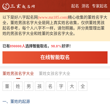
起名
测名
专家起名
以下是好八字起名网
(www.mz185.com)
精心收集的董姓名字大
全，董姓男孩名字大全是网上真实姓名收集，仅供董姓男孩
起名参考，每个人八字不一样，请勿照搬。并分类整理出董
姓的男孩名字大全和姓董的女孩名字大全。
已有
890000人
选择智能取名，
98.8%
好评！
在线智能取名
董姓男孩名字大全
董姓女孩名字大全
董
姓
男
孩
名
字
大
全
一、董姓的起源